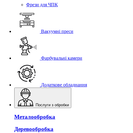
Фрези для ЧПК
Вакуумні преси
Фарбувальні камери
Додаткове обладнання
Послуги з обробки
Mеталообробка
Деревообробка