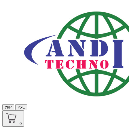
УКР
РУС
0