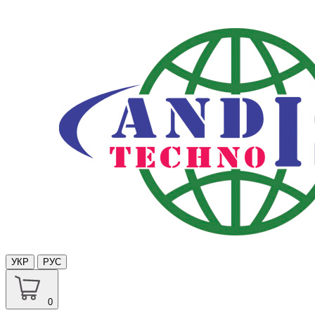
УКР
РУС
0