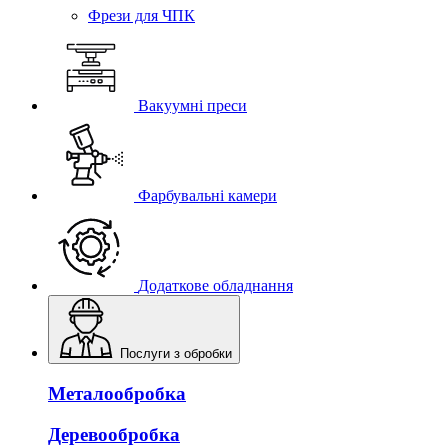
Фрези для ЧПК
Вакуумні преси
Фарбувальні камери
Додаткове обладнання
Послуги з обробки
Mеталообробка
Деревообробка