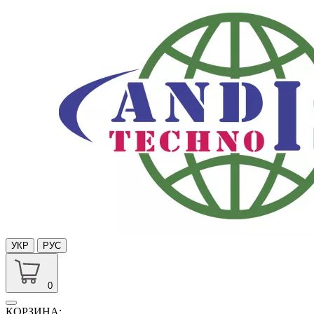
УКР
РУС
0
КОРЗИНА: